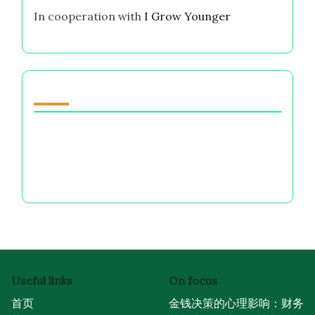
In cooperation with
I Grow Younger
你可能喜欢
文化对储蓄的态度：变异、影响与趋势
金钱焦虑：原因、影响和应对策略
金融素养：重要性、益处与全球视角
Useful links
On focus
首页
金钱决策的心理影响：财务