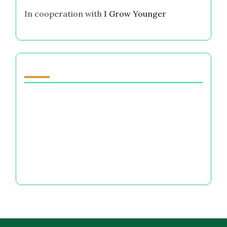
In cooperation with
I Grow Younger
你可能喜欢
在金钱决策中，被爱还是被怕更好：信任、控制与
焦虑
财务选择中的道德诚信：应对内疚、焦虑和伦理困
境
道德与价值观：理解它们对财务选择和心理健康的
影响