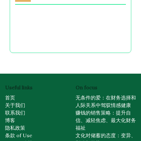
自爱艺术：掌握金钱决策以提升情感健康和自信
女性的直觉：驾驭财务选择及其情感后果
无条件的爱：在财务选择和人际关系中驾驭情感健
康
Useful links
On focus
首页
无条件的爱：在财务选择和
关于我们
人际关系中驾驭情感健康
联系我们
赚钱的销售策略：提升自
博客
信、减轻焦虑、最大化财务
隐私政策
福祉
条款 of Use
文化对储蓄的态度：变异、