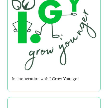
In cooperation with
I Grow Younger
你可能喜欢