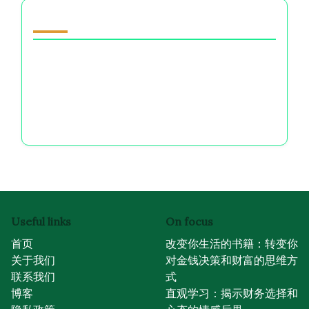
你可能喜欢
自爱艺术：掌握金钱决策以提升情感健康和自信
女性的直觉：驾驭财务选择及其情感后果
无条件的爱：在财务选择和人际关系中驾驭情感健
康
Useful links
On focus
首页
改变你生活的书籍：转变你
关于我们
对金钱决策和财富的思维方
联系我们
式
博客
直观学习：揭示财务选择和