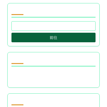
浏览 by Category
前往
随机发现文章
无条件的爱：在财务选择和人际关系中驾驭情感健
康
Partner